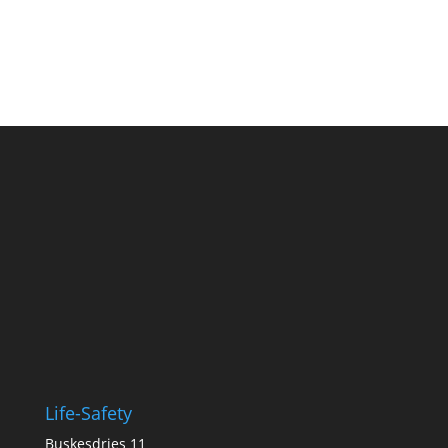
Life-Safety
Buskesdries 11